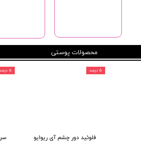
محصولات پوستی
۵ درصد
۵ درصد
فلوئید دور چشم آی ریوایو
سرم