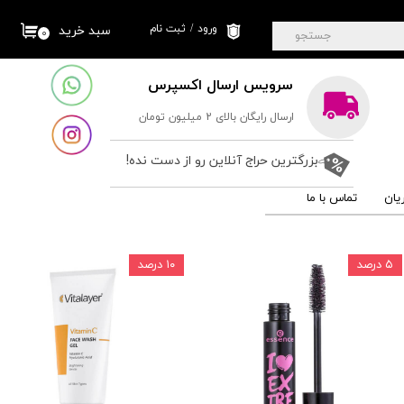
ورود
/
ثبت نام
سبد خرید
۰
جستجو
حساب کاربری من
سرویس ارسال اکسپرس
تغییر گذر واژه
ارسال رایگان بالای 2 میلیون تومان
سفارشات
خروج از حساب
بزرگترین حراج آنلاین رو از دست نده!
کاربری
یان
تماس با ما
۵ درصد
۱۰ درصد