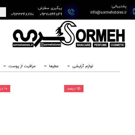
پشتیبانی:
پیگیری سفارش:
info@sormehstores.ir
09133348770
09370644849
لوازم آرایشی
عطرها
مراقبت از پوست
۱۵ درصد
۱۰ درصد