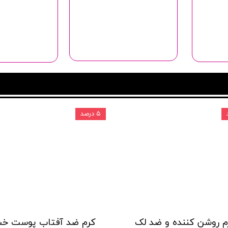
۵ درصد
 روشن کننده و ضد لک
کرم ضد آفتاب پوست خ