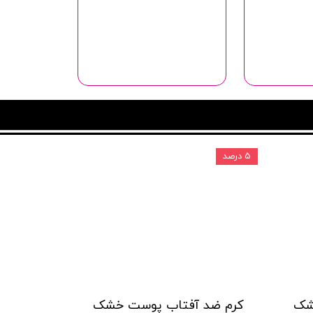
۵ درصد
شک
کرم ضد آفتاب پوست خشک