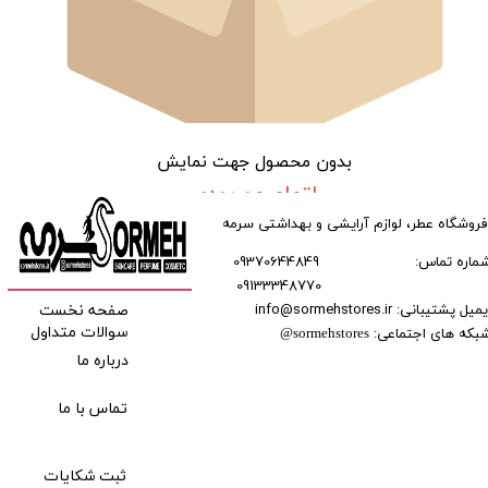
بدون محصول جهت نمایش
اتمام موجودی
فروشگاه عطر، لوازم آرایشی و بهداشتی سرمه
ماره تماس:
09370644849
09133348770
​​​​​​
میل پشتیبانی: info@sormehstores.ir
صفحه نخست
بکه های اجتماعی:
سوالات متداول
@
sormehstores
درباره ما
تماس با ما
ثبت شکایات