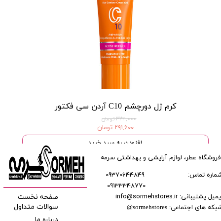
کرم ژل دورچشم C10 آردن سی فکتور
۳۲۴,۰۰۰ تومان
۲۹۱,۶۰۰ تومان
افزودن به سبد خرید
فروشگاه عطر، لوازم آرایشی و بهداشتی سرمه
ماره تماس:
09370644849
09133348770
​​​​​​
میل پشتیبانی: info@sormehstores.ir
صفحه نخست
بکه های اجتماعی:
سوالات متداول
@
sormehstores
درباره ما