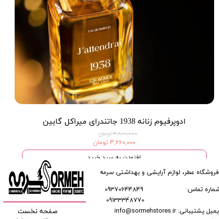
ادوپرفیوم زنانه 1938 جاتندرای میراکل گابین
۳,۸۰۰,۰۰۰ تومان
۳,۶۶۰,۰۰۰ تومان
افزودن به سبد خرید
فروشگاه عطر، لوازم آرایشی و بهداشتی سرمه
ماره تماس:
09370644849
09133348770
​​​​​​
میل پشتیبانی: info@sormehstores.ir
صفحه نخست