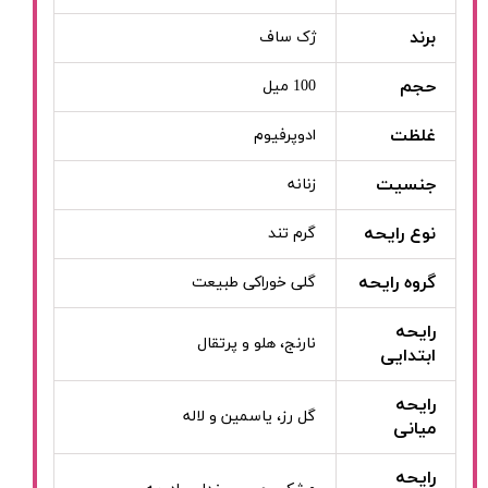
برند
ژک ساف
حجم
100 میل
غلظت
ادوپرفیوم
جنسیت
زنانه
نوع رایحه
گرم تند
گروه رایحه
گلی خوراکی طبیعت
رایحه
نارنج، هلو و پرتقال
ابتدایی
رایحه
گل رز، یاسمین و لاله
میانی
رایحه