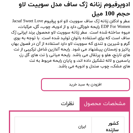
ادوپرفیوم زنانه ژک ساف مدل سوییت لاو
حجم 100 میل
عطر و ادکلن زنانه ژک ساف
سوویت لاو ادو پرفیوم Jacsaf Sweet Love
EDP For Women رایحه خوراکی دارد و از ادویه، چوب، گل، مرکبات،
میوه ساخته شده است. عطر زنانه سوویت لاو محصول برند ایرانی ژک
ساف است که برای استفاده بانوان تولید شده است. با توجه به بوی
گرم و شیرین و تندی که سوویت لاو دارد استفاده از آن در فصول بهار،
پائیز و زمستان پیشنهاد می شود. رایحه آغازین شامل ترکیبی از نت
های نارنج، هلو و پرتقال می باشد. رایحه میانی را نت های گل رز،
یاسمین و لاله تشکیل داده اند، و پایان رایحه مربوط به نت
های مشک، چوب صندل و ادویه می باشد.
افزودن به سبد خرید
مشخصات محصول
نظرات
کشور
ایران
سازنده