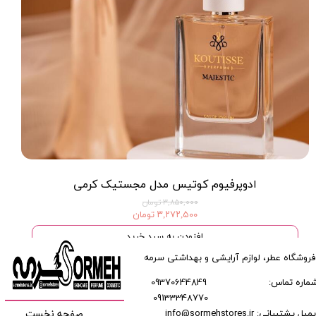
ادوپرفیوم کوتیس مدل مجستیک کرمی
۳,۸۵۰,۰۰۰ تومان
۳,۲۷۲,۵۰۰ تومان
افزودن به سبد خرید
فروشگاه عطر، لوازم آرایشی و بهداشتی سرمه
ماره تماس:
09370644849
09133348770
​​​​​​
میل پشتیبانی: info@sormehstores.ir
صفحه نخست