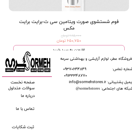
فوم شستشوی صورت ویتامین سی ث-برایت برایت
مکس
۶۸۵,۰۰۰ تومان
۶۵۰,۷۵۰ تومان
افزودن به سبد خرید
فروشگاه عطر، لوازم آرایشی و بهداشتی سرمه
ماره تماس:
09370644849
09133348770
​​​​​​
میل پشتیبانی: info@sormehstores.ir
صفحه نخست
بکه های اجتماعی:
سوالات متداول
@
sormehstores
درباره ما
تماس با ما
ثبت شکایات