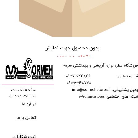
بدون محصول جهت نمایش
اتمام موجودی
فروشگاه عطر، لوازم آرایشی و بهداشتی سرمه
ماره تماس:
09370644849
09133348770
​​​​​​
میل پشتیبانی: info@sormehstores.ir
صفحه نخست
بکه های اجتماعی:
سوالات متداول
@
sormehstores
درباره ما
تماس با ما
ثبت شکایات