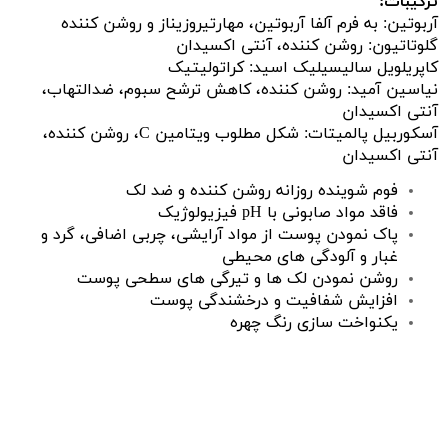
ترکیبات:
آربوتین: به فرم آلفا آربوتین، مهارتیروزیناز و روشن کننده
گلوتاتیون: روشن کننده، آنتی اکسیدان
کاپریلویل سالیسیلیک اسید: کراتولیتیک
نیاسین آمید: روشن کننده، کاهش ترشح سبوم، ضدالتهاب،
آنتی اکسیدان
آسکوربیل پالمیتات: شکل مطلوب ویتامین C، روشن کننده،
آنتی اکسیدان
فوم شوینده روزانه روشن کننده و ضد لک
فاقد مواد صابونی با pH فیزیولوژیک
پاک نمودن پوست از مواد آرایشی، چربی اضافی، گرد و
غبار و آلودگی های محیطی
روشن نمودن لک ها و تیرگی های سطحی پوست
افزایش شفافیت و درخشندگی پوست
یکنواخت سازی رنگ چهره