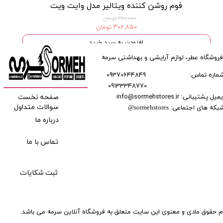
فوم روشن کننده ویتالیر مدل وایت ویت
۳۶۱,۰۰۰ تومان
۳۰۶,۸۵۰ تومان
افزودن به سبد خرید
فروشگاه عطر، لوازم آرایشی و بهداشتی سرمه
ماره تماس:
09370644849
09133348770
​​​​​​
میل پشتیبانی: info@sormehstores.ir
صفحه نخست
بکه های اجتماعی:
سوالات متداول
@
sormehstores
درباره ما
تماس با ما
ثبت شکایات
م حقوق مادی و معنوی این سایت متعلق به فروشگاه آنلاین سرمه می باشد.