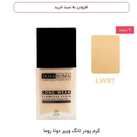
افزودن به سبد خرید
۷ درصد
كرم پودر لانگ ويير دونا روما