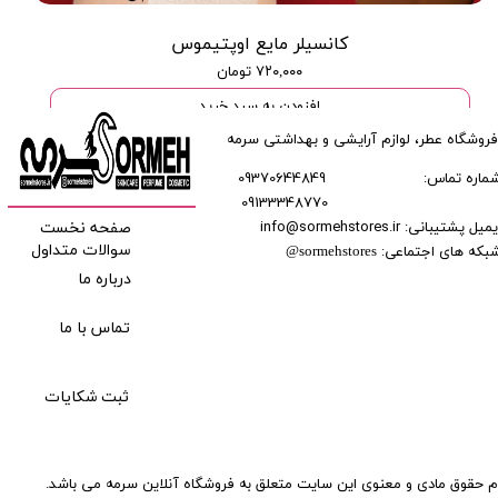
کانسیلر مایع اوپتیموس
۷۲۰,۰۰۰ تومان
افزودن به سبد خرید
فروشگاه عطر، لوازم آرایشی و بهداشتی سرمه
ماره تماس:
09370644849
09133348770
​​​​​​
میل پشتیبانی: info@sormehstores.ir
صفحه نخست
بکه های اجتماعی:
سوالات متداول
@
sormehstores
درباره ما
تماس با ما
ثبت شکایات
م حقوق مادی و معنوی این سایت متعلق به فروشگاه آنلاین سرمه می باشد.