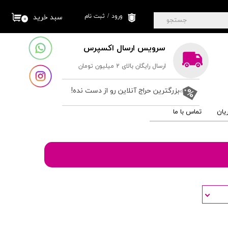
ورود
/
ثبت نام
سبد خرید
۰
جستجو
حساب کاربری من
سرویس ارسال اکسپرس
تغییر گذر واژه
ارسال رایگان بالای 2 میلیون تومان
سفارشات
خروج از حساب
بزرگترین حراج آنلاین رو از دست نده!
کاربری
یان
تماس با ما