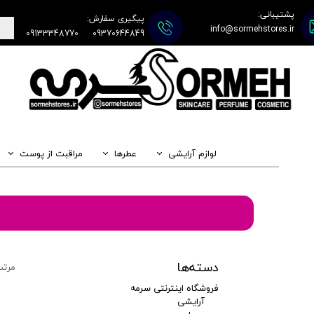
پشتیبانی:
پیگیری سفارش:
info@sormehstores.ir
09133348770
09370644849
لوازم آرایشی
عطرها
مراقبت از پوست
دسته‌ها
مرتب
فروشگاه اینترنتی سرمه
آرایشی