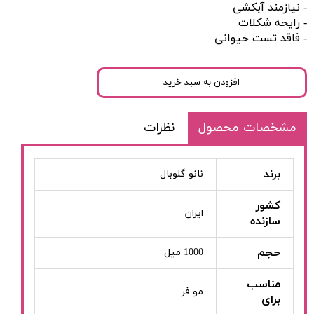
- نیازمند آبکشی
- رایحه شکلات
- فاقد تست حیوانی
افزودن به سبد خرید
مشخصات محصول
نظرات
برند
نانو گلوبال
کشور
ایران
سازنده
حجم
1000 میل
مناسب
مو فر
برای