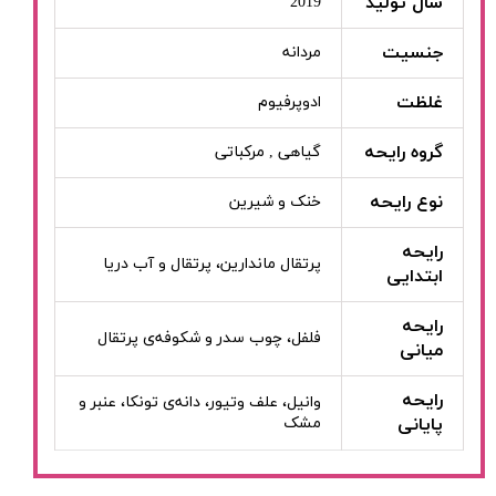
سال تولید
2019
جنسیت
مردانه
غلظت
ادوپرفیوم
گروه رایحه
گیاهی , مرکباتی
نوع رایحه
خنک و شیرین
رایحه
پرتقال ماندارین، پرتقال و آب دریا
ابتدایی
رایحه
فلفل، چوب سدر و شکوفه‌ی پرتقال
میانی
رایحه
وانیل، علف وتیور، دانه‌ی تونکا، عنبر و
پایانی
مشک