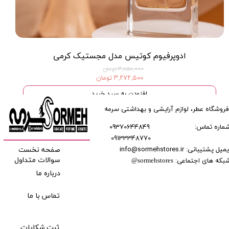
ادوپرفیوم کوتیس مدل مجستیک کرمی
۳,۸۵۰,۰۰۰ تومان
۳,۲۷۲,۵۰۰ تومان
افزودن به سبد خرید
فروشگاه عطر، لوازم آرایشی و بهداشتی سرمه
ماره تماس:
09370644849
09133348770
​​​​​​
میل پشتیبانی: info@sormehstores.ir
صفحه نخست
بکه های اجتماعی:
سوالات متداول
@
sormehstores
درباره ما
تماس با ما
ثبت شکایات