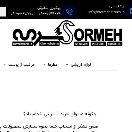
پشتیبانی:
پیگیری سفارش:
info@sormehstores.ir
09133348770
09370644849
لوازم آرایشی
عطرها
مراقبت از پوست
چگونه میتوان خرید اینترنتی انجام داد؟
ضمن تشکر از انتخاب شما نحوه سفارش محصولات به