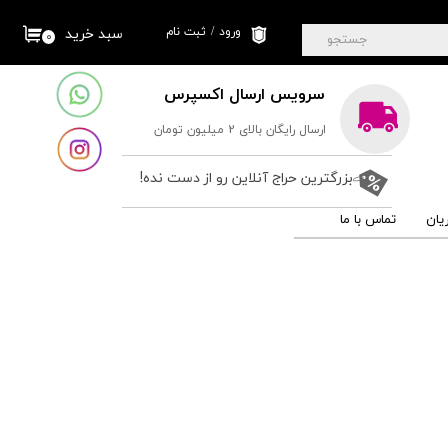
ورود
/
ثبت نام
سبد خرید
۰
جستجو
حساب کاربری من
سرویس ارسال اکسپرس
تغییر گذر واژه
ارسال رایگان بالای 2 میلیون تومان
سفارشات
خروج از حساب
بزرگترین حراج آنلاین رو از دست نده!
کاربری
یان
تماس با ما