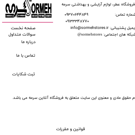
فروشگاه عطر، لوازم آرایشی و بهداشتی سرمه
ماره تماس:
09370644849
09133348770
​​​​​​
میل پشتیبانی: info@sormehstores.ir
صفحه نخست
بکه های اجتماعی:
سوالات متداول
@
sormehstores
درباره ما
تماس با ما
ثبت شکایات
م حقوق مادی و معنوی این سایت متعلق به فروشگاه آنلاین سرمه می باشد.
قوانین و مقررات