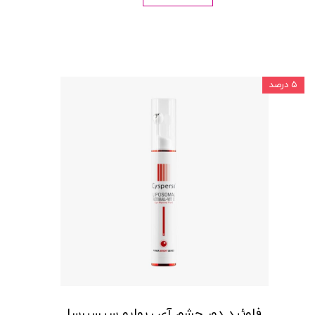
۵ درصد
فلوئید دور چشم آی ریوایو سیسپرسا