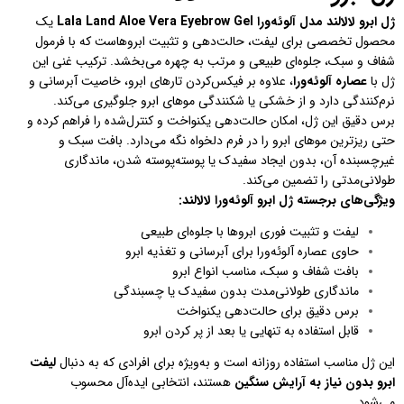
ژل ابرو لالالند مدل آلوئه‌ورا Lala Land Aloe Vera Eyebrow Gel
یک
محصول تخصصی برای لیفت، حالت‌دهی و تثبیت ابروهاست که با فرمول
شفاف و سبک، جلوه‌ای طبیعی و مرتب به چهره می‌بخشد. ترکیب غنی این
ژل با
عصاره آلوئه‌ورا
، علاوه بر فیکس‌کردن تارهای ابرو، خاصیت آبرسانی و
نرم‌کنندگی دارد و از خشکی یا شکنندگی موهای ابرو جلوگیری می‌کند.
برس دقیق این ژل، امکان حالت‌دهی یکنواخت و کنترل‌شده را فراهم کرده و
حتی ریزترین موهای ابرو را در فرم دلخواه نگه می‌دارد. بافت سبک و
غیرچسبنده آن، بدون ایجاد سفیدک یا پوسته‌پوسته شدن، ماندگاری
طولانی‌مدتی را تضمین می‌کند.
ویژگی‌های برجسته ژل ابرو آلوئه‌ورا لالالند:
لیفت و تثبیت فوری ابروها با جلوه‌ای طبیعی
حاوی عصاره آلوئه‌ورا برای آبرسانی و تغذیه ابرو
بافت شفاف و سبک، مناسب انواع ابرو
ماندگاری طولانی‌مدت بدون سفیدک یا چسبندگی
برس دقیق برای حالت‌دهی یکنواخت
قابل استفاده به تنهایی یا بعد از پر کردن ابرو
این ژل مناسب استفاده روزانه است و به‌ویژه برای افرادی که به دنبال
لیفت
ابرو بدون نیاز به آرایش سنگین
هستند، انتخابی ایده‌آل محسوب
می‌شود.