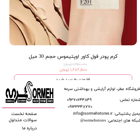
کرم پودر فول کاور اوپتیموس حجم 30 میل
۱,۳۵۰,۰۰۰ تومان
۱,۲۸۲,۵۰۰ تومان
افزودن به سبد خرید
فروشگاه عطر، لوازم آرایشی و بهداشتی سرمه
ماره تماس:
09370644849
09133348770
​​​​​​
میل پشتیبانی: info@sormehstores.ir
صفحه نخست
بکه های اجتماعی:
سوالات متداول
@
sormehstores
درباره ما