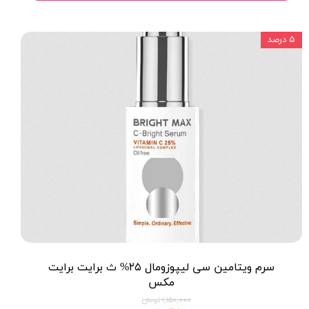
۵ درصد
سرم ویتامین سی لیپوزومال ۲۵% ث برایت برایت
مکس
۱,۱۵۰,۰۰۰ تومان