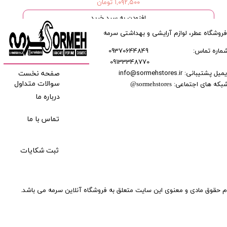
۱,۰۹۲,۵۰۰ تومان
افزودن به سبد خرید
فروشگاه عطر، لوازم آرایشی و بهداشتی سرمه
ماره تماس:
09370644849
09133348770
​​​​​​
میل پشتیبانی: info@sormehstores.ir
صفحه نخست
بکه های اجتماعی:
سوالات متداول
@
sormehstores
درباره ما
تماس با ما
ثبت شکایات
م حقوق مادی و معنوی این سایت متعلق به فروشگاه آنلاین سرمه می باشد.