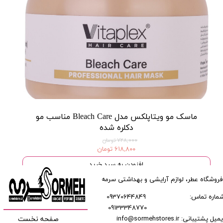
ماسک مو ویتاپلکس مدل Bleach Care مناسب مو
دکلره شده
۷۲۸,۰۰۰ تومان
۶۱۸,۸۰۰ تومان
افزودن به سبد خرید
فروشگاه عطر، لوازم آرایشی و بهداشتی سرمه
ماره تماس:
09370644849
09133348770
​​​​​​
میل پشتیبانی: info@sormehstores.ir
صفحه نخست