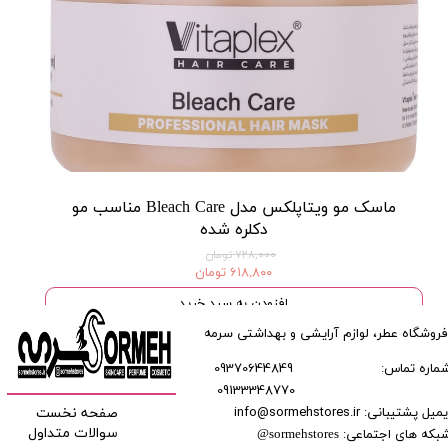
ماسک مو ویتاپلکس مدل Bleach Care مناسب مو
دکلره شده
۷۲۸,۰۰۰ تومان
۶۱۸,۸۰۰ تومان
افزودن به سبد خرید
فروشگاه عطر، لوازم آرایشی و بهداشتی سرمه
ماره تماس:
09370644849
09133348770
​​​​​​
میل پشتیبانی: info@sormehstores.ir
صفحه نخست
بکه های اجتماعی:
سوالات متداول
@
sormehstores