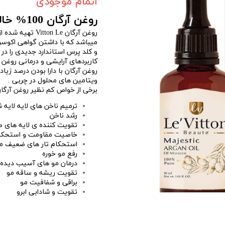
اتمام موجودی
روغن آرگان 100% خالص لویتون حجم 30 میلی لیتر
میباشد که با داشتن گواهی اکوس
و کلد پرس استاندارد جدیدی را در
کاربردهای آرایشی و درمانی روغن 
روغن آرگان با دارا بودن درصد زی
ویتامین های محلول در چربی .
برخی از خواص کم نظیر روغن آرگ
ترمیم ناخن های لایه لایه 
رشد ناخن
تقویت کننده ی لایه های 
خاصیت مقاومت و استحکا
استحکام تار های ضعیف م
رفع مو خوره
درمان مو های آسیب دیده ا
تقویت ریشه و ساقه مو
براقی و شفافیت مو
تقویت و شادابی ابرو