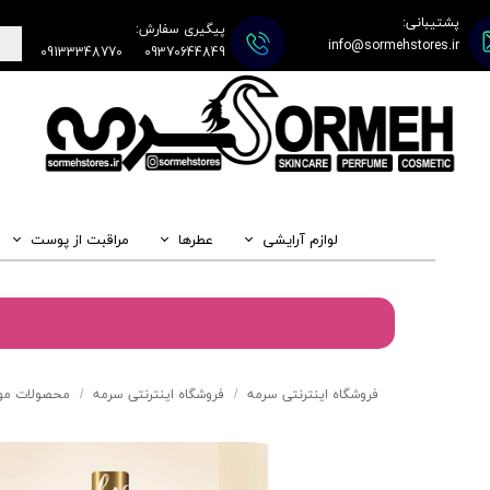
پشتیبانی:
پیگیری سفارش:
info@sormehstores.ir
09133348770
09370644849
لوازم آرایشی
عطرها
مراقبت از پوست
فروشگاه اینترنتی سرمه
فروشگاه اینترنتی سرمه
محصولات مو