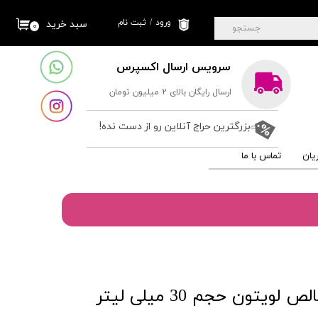
ورود
/
ثبت نام
سبد خرید
۰
جستجو
حساب کاربری من
سرویس ارسال اکسپرس
تغییر گذر واژه
ارسال رایگان بالای 2 میلیون تومان
سفارشات
خروج از حساب
بزرگترین حراج آنلاین رو از دست نده!
کاربری
یان
تماس با ما