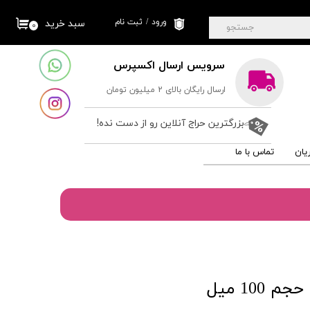
ورود
/
ثبت نام
سبد خرید
۰
جستجو
حساب کاربری من
سرویس ارسال اکسپرس
تغییر گذر واژه
ارسال رایگان بالای 2 میلیون تومان
سفارشات
خروج از حساب
بزرگترین حراج آنلاین رو از دست نده!
کاربری
یان
تماس با ما
100 میل