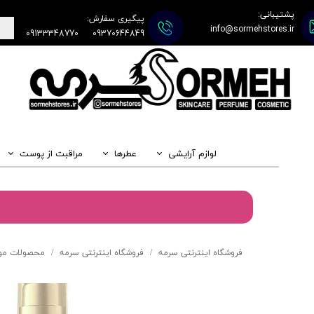
پشتیبانی:
پیگیری سفارش:
info@sormehstores.ir
09133348770
09370644849
لوازم آرایشی
عطرها
مراقبت از پوست
فروشگاه اینترنتی سرمه
فروشگاه اینترنتی سرمه
محصولات مو