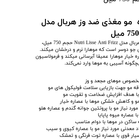
 مو مغذی ضد وز هربال مدل
ماسک مو حاوی جوانه گندم هربال مدل Nutri Lisse Anti Frizz حجم 750 میل،
 جو دوسر است که موهارا نرم و درخشان میکند.
ه خیار موهارا عمیقا
آبرسانی
میکند و فرمولاسیون
چگونه آسیبی به موها وارد نمی‌کند.
مخصوص موهای مجعد و وز
قه مو جهت بازیابی سلامت فولیکول های مو
با هدف افزایش ضخامت و تقویت مو
مو و کاهش خشکی موها با عصاره خیار
ورد نیاز مو با پروتئین جوانه گندم و عصاره هلو
ا عصاره میوه پاپایا
ساکن در موها با دوام مناسب
د معدنی مورد نیاز مو با عصاره کیوی و سیب
سیار قوی با عصاره توت فرنگی و تمشک