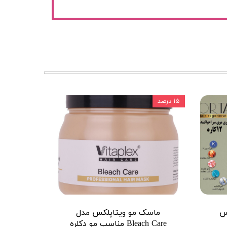
۱۵ درصد
ماسک مو ویتاپلکس مدل
Bleach Care مناسب مو دکلره