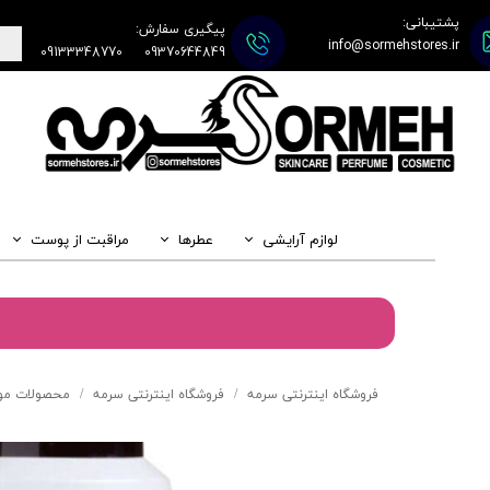
پشتیبانی:
پیگیری سفارش:
info@sormehstores.ir
09133348770
09370644849
لوازم آرایشی
عطرها
مراقبت از پوست
فروشگاه اینترنتی سرمه
فروشگاه اینترنتی سرمه
محصولات مو