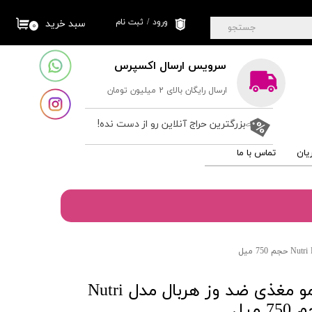
ورود
/
ثبت نام
سبد خرید
۰
جستجو
حساب کاربری من
سرویس ارسال اکسپرس
تغییر گذر واژه
ارسال رایگان بالای 2 میلیون تومان
سفارشات
خروج از حساب
بزرگترین حراج آنلاین رو از دست نده!
کاربری
یان
تماس با ما
ماسک و نرم کننده مو مغذی ضد وز هربال مدل Nutri