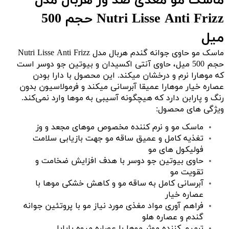
ماسک مو مغذی ضد وز هربال مدل
Nutri Lisse Anti Frizz حجم 500
میل
ماسک مو حاوی جوانه گندم هربال مدل Nutri Lisse Anti Frizz
حجم 500 میل، حاوی آنتی اکسیدان و بیوتین جو دوسر است
که موهارا نرم و درخشان میکند. این محصول با دارا بودن
عصاره خیار موهارا عمیقا
آبرسانی
میکند و فرمولاسیون بدون
رنگ و پارابن دارد که هیچگونه آسیبی به موها وارد نمی‌کند.
ویژگی های محصول:
ماسک مو و نرم کننده مخصوص موهای مجعد و وز
تغذیه کامل و عمیق ساقه مو جهت بازیابی سلامت
فولیکول های مو
حاوی بیوتین جو دوسر با هدف افزایش ضخامت و
تقویت مو
آبرسانی کامل به ساقه مو و کاهش خشکی موها با
عصاره خیار
فراهم آوری مواد مغذی مورد نیاز مو با پروتئین جوانه
گندم و عصاره هلو
ترمیم کننده موثر موها با عصاره میوه پاپایا