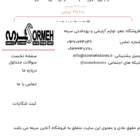
۳۲۴,۰۰۰ تومان
۲۹۱,۶۰۰ تومان
افزودن به سبد خرید
فروشگاه عطر، لوازم آرایشی و بهداشتی سرمه
ماره تماس:
09370644849
09133348770
​​​​​​
میل پشتیبانی: info@sormehstores.ir
صفحه نخست
بکه های اجتماعی:
سوالات متداول
@
sormehstores
درباره ما
تماس با ما
ثبت شکایات
م حقوق مادی و معنوی این سایت متعلق به فروشگاه آنلاین سرمه می باشد.