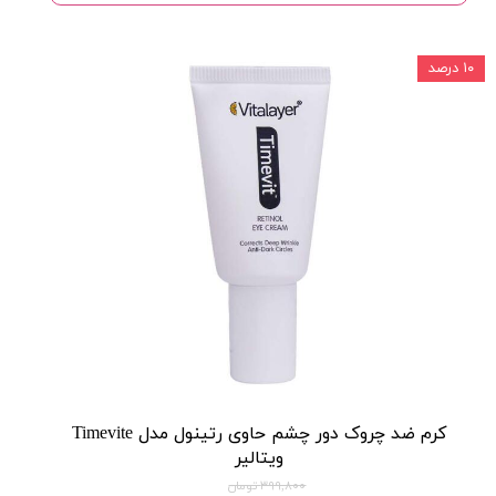
۱۰ درصد
کرم ضد چروک دور چشم حاوی رتینول مدل Timevite
ویتالیر
۳۹۹,۸۰۰ تومان