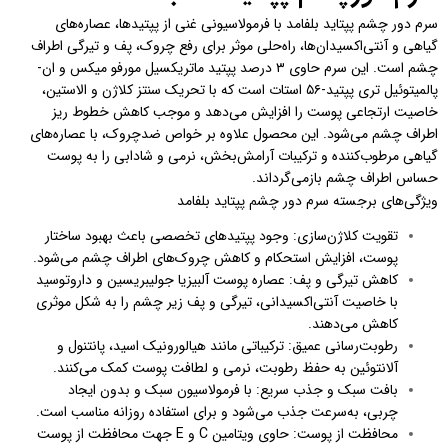
سرم دور چشم پپتاید بلفامد با فرمولاسیونی غنی از پپتیدها، عصاره‌های
گیاهی و آنتی‌اکسیدان‌ها، راه‌حلی موثر برای رفع چروک‌، پف و تیرگی اطراف
چشم است. این سرم حاوی ۳ درصد پپتید ماتریکسیل مورفو میکس و ان-
پالمیتوئیل تری پپتید-۵۶ استات است که با تحریک سنتز کلاژن و الاستین،
خاصیت ارتجاعی پوست را افزایش می‌دهد و موجب کاهش خطوط ریز
اطراف چشم می‌شود. این محصول علاوه بر خواص ضدچروک، با عصاره‌های
گیاهی مرطوب‌کننده و ترکیبات آرامش‌بخش، نرمی و شادابی را به پوست
حساس اطراف چشم بازمی‌گرداند.
ویژگی‌های برجسته سرم دور چشم پپتاید بلفامد
تقویت کلاژن‌سازی: وجود پپتیدهای تخصصی باعث بهبود ساختار
پوست، افزایش استحکام و کاهش چروک‌های اطراف چشم می‌شود.
کاهش تیرگی و پف: عصاره پوست آلبیزیا جولیبریسین و داروتوسید
با خاصیت آنتی‌اکسیدانی، تیرگی و پف زیر چشم را به شکل موثری
کاهش می‌دهند.
رطوبت‌رسانی عمیق: ترکیباتی مانند هیالورونیک اسید، پانتنول و
آلانتوئین به حفظ رطوبت، نرمی و لطافت پوست کمک می‌کنند.
بافت سبک و جذب سریع: با فرمولاسیون سبک و بدون ایجاد
چربی، به‌سرعت جذب می‌شود و برای استفاده روزانه مناسب است.
محافظت از پوست: حاوی ویتامین C و E جهت محافظت از پوست