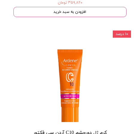
۳۵۹,۸۲۰ تومان
افزودن به سبد خرید
۱۰ درصد
کرم ژل دورچشم C10 آردن سی فکتور