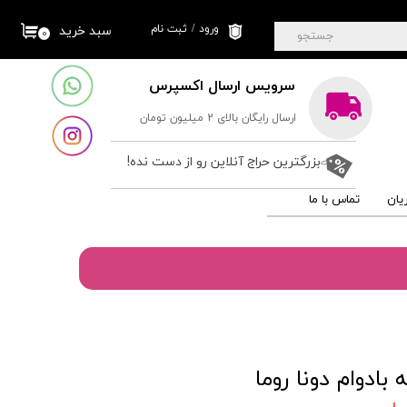
ورود
/
ثبت نام
سبد خرید
۰
جستجو
حساب کاربری من
سرویس ارسال اکسپرس
تغییر گذر واژه
ارسال رایگان بالای 2 میلیون تومان
سفارشات
خروج از حساب
بزرگترین حراج آنلاین رو از دست نده!
کاربری
یان
تماس با ما