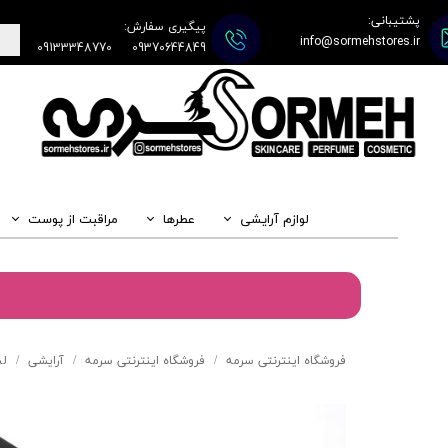
پشتیبانی:
پیگیری سفارش:
info@sormehstores.ir
09133348770
09370644849
لوازم آرایشی
عطرها
مراقبت از پوست
فروشگاه اینترنتی سرمه
فروشگاه اینترنتی سرمه
آرایشی
ل