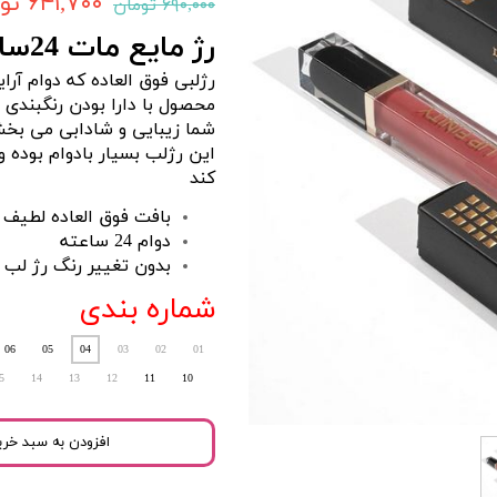
۶۴۱,۷۰۰ تومان
۶۹۰,۰۰۰ تومان
رژ مایع مات 24ساعته بادوام دونا روما
رژلبی فوق العاده که دوام آرا
شما زیبایی و شادابی می بخش
این رژلب بسیار بادوام بوده
کند
بافت فوق العاده لطیف
دوام 24 ساعته
بدون تغییر رنگ رژ لب
شماره بندی
06
05
04
03
02
01
5
14
13
12
11
10
افزودن به سبد خری