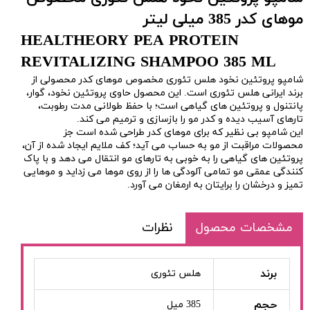
موهای کدر 385 میلی لیتر
HEALTHEORY PEA PROTEIN
REVITALIZING SHAMPOO 385 ML
شامپو پروتئین نخود هلس تئوری مخصوص موهای کدر محصولی از
برند ایرانی هلس تئوری است. این محصول حاوی پروتئین نخود، گوار،
پانتنول و پروتئین های گیاهی است؛ با حفظ طولانی مدت رطوبت،
تارهای آسیب دیده و کدر مو را بازسازی و ترمیم می کند.
این
شامپو
بی نظیر که برای موهای کدر طراحی شده است جز
محصولات مراقبت از مو
به حساب می آید؛ کف ملایم ایجاد شده از آن،
پروتئین های گیاهی را به خوبی به تارهای مو انتقال می دهد و با پاک
کنندگی عمقی مو تمامی آلودگی ها را از روی موها می زداید و موهایی
تمیز و درخشان را برایتان به ارمغان می آورد.
مشخصات محصول
نظرات
برند
هلس تئوری
حجم
385 میل