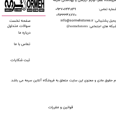
فروشگاه عطر، لوازم آرایشی و بهداشتی سرمه
ماره تماس:
09370644849
09133348770
​​​​​​
میل پشتیبانی: info@sormehstores.ir
صفحه نخست
بکه های اجتماعی:
سوالات متداول
@
sormehstores
درباره ما
تماس با ما
ثبت شکایات
م حقوق مادی و معنوی این سایت متعلق به فروشگاه آنلاین سرمه می باشد.
قوانین و مقررات