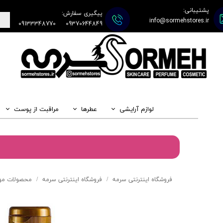
پشتیبانی:
پیگیری سفارش:
info@sormehstores.ir
09133348770
09370644849
لوازم آرایشی
عطرها
مراقبت از پوست
فروشگاه اینترنتی سرمه
فروشگاه اینترنتی سرمه
محصولات مو