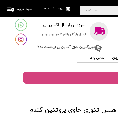
ورود
/
ثبت نام
سبد خرید
۰
جستجو
حساب کاربری من
سرویس ارسال اکسپرس
تغییر گذر واژه
ارسال رایگان بالای 2 میلیون تومان
سفارشات
خروج از حساب
بزرگترین حراج آنلاین رو از دست نده!
کاربری
یان
تماس با ما
و هلس تئوری حاوی پروتئین گندم