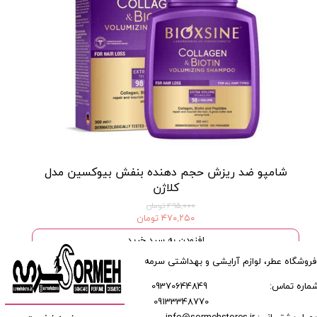
شامپو ضد ریزش حجم دهنده بنفش بیوکسین مدل
کلاژن
۴۹۵,۰۰۰ تومان
۴۷۰,۲۵۰ تومان
افزودن به سبد خرید
فروشگاه عطر، لوازم آرایشی و بهداشتی سرمه
ماره تماس:
09370644849
09133348770
​​​​​​
میل پشتیبانی: info@sormehstores.ir