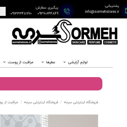
پشتیبانی:
پیگیری سفارش:
info@sormehstores.ir
09133348770
09370644849
لوازم آرایشی
عطرها
مراقبت از پوست
فروشگاه اینترنتی سرمه
فروشگاه اینترنتی سرمه
مراقبت از پ