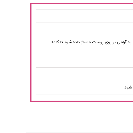
ﺑﻪ آراﻣﻰ ﺑﺮ روى ﭘﻮﺳﺖ ﻣﺎﺳﺎژ داده ﺷﻮد ﺗﺎ ﮐﺎﻣﻼ
 شود