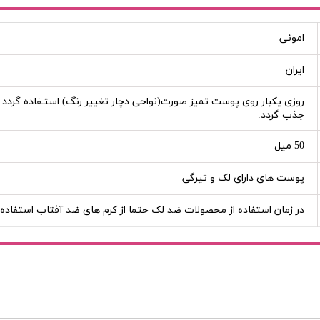
امونی
ایران
روزى ﯾﮑﺒﺎر روى ﭘﻮﺳﺖ ﺗﻤﯿﺰ ﺻﻮرت(ﻧﻮاﺣﻰ دﭼﺎر ﺗﻐﯿﯿﺮ رﻧﮓ) اﺳﺘـﻔﺎده ﮔﺮدد. 
جذب گردد.
50 میل
پوست های دارای لک و تیرگی
در زمان استفاده از محصولات ضد لک حتما از کرم های ضد آفتاب استفاده