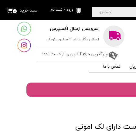
ورود
/
ثبت نام
سبد خرید
۰
جستجو
حساب کاربری من
سرویس ارسال اکسپرس
تغییر گذر واژه
ارسال رایگان بالای 2 میلیون تومان
سفارشات
خروج از حساب
بزرگترین حراج آنلاین رو از دست نده!
کاربری
یان
تماس با ما
ت داراى لک امونی