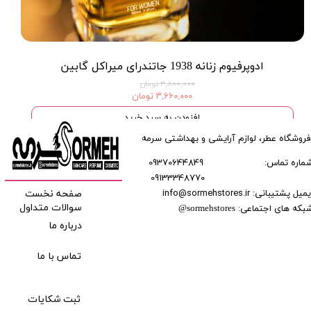
ادوپرفیوم زنانه 1938 جاتندرای میراکل گابین
۳,۸۰۰,۰۰۰ تومان
۳,۶۶۰,۰۰۰ تومان
افزودن به سبد خرید
فروشگاه عطر، لوازم آرایشی و بهداشتی سرمه
ماره تماس:
09370644849
09133348770
​​​​​​
میل پشتیبانی: info@sormehstores.ir
صفحه نخست
بکه های اجتماعی:
سوالات متداول
@
sormehstores
درباره ما
تماس با ما
ثبت شکایات