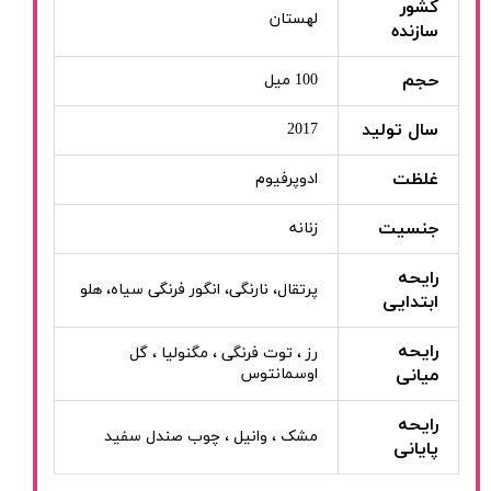
کشور
لهستان
سازنده
حجم
100 میل
سال تولید
2017
غلظت
ادوپرفیوم
جنسیت
زنانه
رایحه
پرتقال، نارنگی، انگور فرنگی سیاه، هلو
ابتدایی
رایحه
رز ، توت فرنگی ، مگنولیا ، گل
میانی
اوسمانتوس
رایحه
مشک ، وانیل ، چوب صندل سفید
پایانی