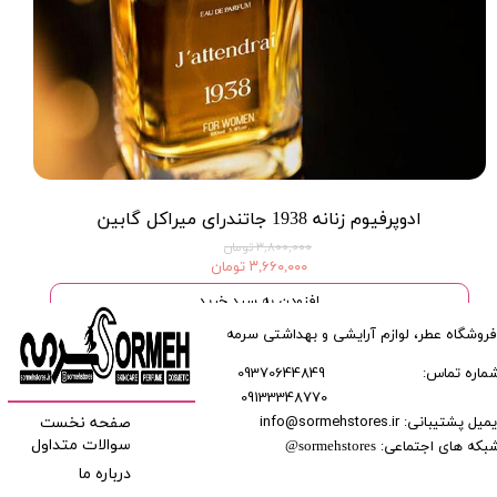
ادوپرفیوم زنانه 1938 جاتندرای میراکل گابین
۳,۸۰۰,۰۰۰ تومان
۳,۶۶۰,۰۰۰ تومان
افزودن به سبد خرید
فروشگاه عطر، لوازم آرایشی و بهداشتی سرمه
ماره تماس:
09370644849
09133348770
​​​​​​
میل پشتیبانی: info@sormehstores.ir
صفحه نخست
بکه های اجتماعی:
سوالات متداول
@
sormehstores
درباره ما