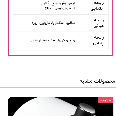
رایحه
لیمو ترش، ترنج، گلابی،
ابتدایی
اسطوخودوس، نعناع
رایحه
سالویا اسکلاریا، دارچین، زیره
میانی
رایحه
وانیل، کهربا، سدر، نعناع هندی
پایانی
محصولات مشابه
۵ درصد