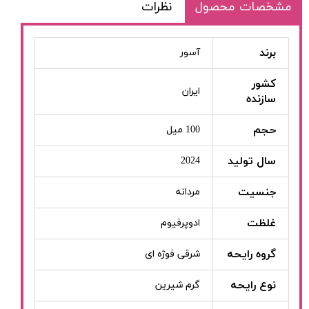
مشخصات محصول
نظرات
برند
آسور
کشور
ایران
سازنده
حجم
100 میل
سال تولید
2024
جنسیت
مردانه
غلظت
ادوپرفیوم
گروه رایحه
شرقی فوژه ای
نوع رایحه
گرم شیرین