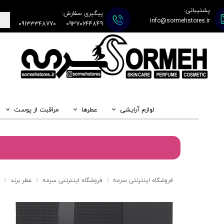
پشتیبانی:
پیگیری سفارش:
info@sormehstores.ir
09133348770
09370644849
لوازم آرایشی
عطرها
مراقبت از پوست
فروشگاه اینترنتی سرمه
فروشگاه اینترنتی سرمه
عطر برند