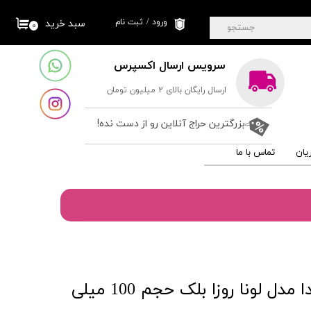
ورود
/
ثبت نام
سبد خرید
۰
جستجو
حساب کاربری من
سرویس ارسال اکسپرس
تغییر گذر واژه
ارسال رایگان بالای 2 میلیون تومان
سفارشات
خروج از حساب
بزرگترین حراج آنلاین رو از دست نده!
کاربری
یان
تماس با ما
ادوپرفیوم مردانه پرادا مدل لونا روزا بلک حجم 100 میلی