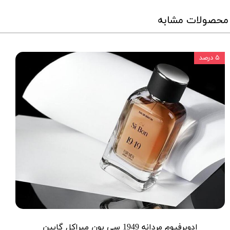
محصولات مشابه
۵ درصد
ادوپرفیوم مردانه 1949 سی بون میراکل گابین