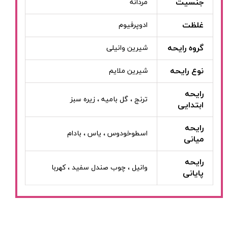
جنسیت
مردانه
غلظت
ادوپرفیوم
گروه رایحه
شیرین وانیلی
نوع رایحه
شیرین ملایم
رایحه
ترنج ، گل بامیه ، زیره سبز
ابتدایی
رایحه
اسطوخودوس ، یاس ، بادام
میانی
رایحه
وانیل ، چوب صندل سفید ، کهربا
پایانی