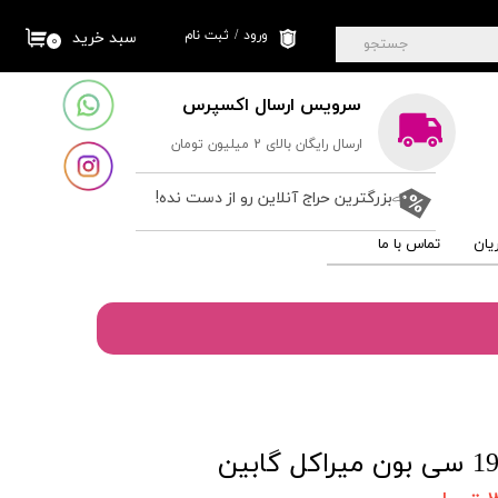
ورود
/
ثبت نام
سبد خرید
۰
جستجو
حساب کاربری من
سرویس ارسال اکسپرس
تغییر گذر واژه
ارسال رایگان بالای 2 میلیون تومان
سفارشات
خروج از حساب
بزرگترین حراج آنلاین رو از دست نده!
کاربری
یان
تماس با ما