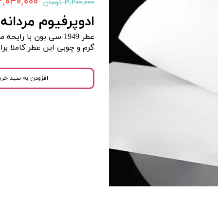
۳,۰۴۰,۰۰۰ توما
۳,۲۰۰,۰۰۰ تومان
ادوپرفیوم مردانه 1949 سی بون میراکل گابی
عطر 1949 سی بون با را
گرم و چوبی این عطر کاملا ب
افزودن به سبد خری