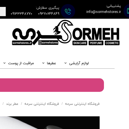
پشتیبانی:
پیگیری سفارش:
info@sormehstores.ir
09133348770
09370644849
لوازم آرایشی
عطرها
مراقبت از پوست
فروشگاه اینترنتی سرمه
فروشگاه اینترنتی سرمه
عطر برند