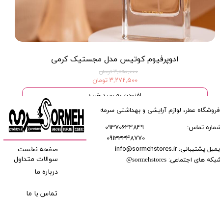
ادوپرفیوم کوتیس مدل مجستیک کرمی
۳,۸۵۰,۰۰۰ تومان
۳,۲۷۲,۵۰۰ تومان
افزودن به سبد خرید
فروشگاه عطر، لوازم آرایشی و بهداشتی سرمه
ماره تماس:
09370644849
09133348770
​​​​​​
میل پشتیبانی: info@sormehstores.ir
صفحه نخست
بکه های اجتماعی:
سوالات متداول
@
sormehstores
درباره ما
تماس با ما