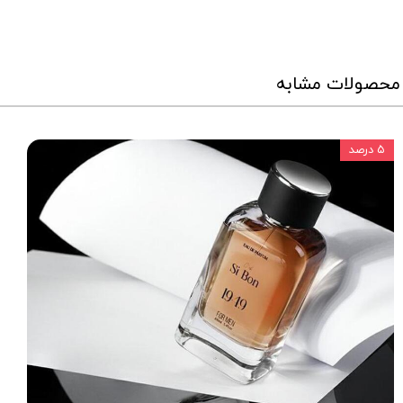
محصولات مشابه
۵ درصد
★
★
★
★
★