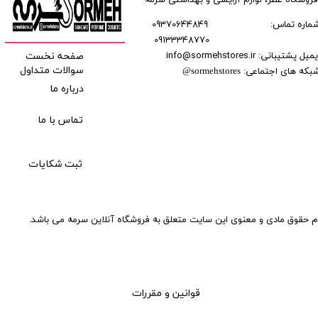
فروشگاه عطر، لوازم آرایشی و بهداشتی سرمه
ماره تماس:
09370644849
09133348770
​​​​​​
میل پشتیبانی: info@sormehstores.ir
صفحه نخست
بکه های اجتماعی:
سوالات متداول
@
sormehstores
درباره ما
تماس با ما
ثبت شکایات
م حقوق مادی و معنوی این سایت متعلق به فروشگاه آنلاین سرمه می باشد.
قوانین و مقررات