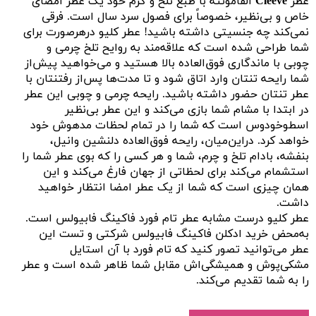
عطر
Cleeve
آلفامونته با طبع تلخ و گرم خود یک عطر امضای
خاص و بی‌نظیر، خصوصاً برای فصول سرد سال است. فرقی
نمی‌کند چه جنسیتی داشته باشید! عطر کلیو درهرصورت برای
شما طراحی شده است که علاقه‌مند به روایح تلخ چرمی و
چوبی با ماندگاری فوق‌العاده بالا هستید و می‌خواهید پیش‌از
شما رایحه تنتان وارد اتاق شود و تا مدت‌ها پس‌از رفتنتان با
عطر تنتان حضور داشته باشید. رایحه چرمی و چوبی این عطر
در ابتدا با مشام شما بازی می‌کند و این عطر بی‌نظیر
اسطوخودوس است که شما را در تمام لحظات مدهوش خود
خواهد کرد. دراین‌میان، رایحه فوق‌العاده دلنشین وانیل،
بنفشه، بادام تلخ و چرم، شما و هر کسی را که بوی عطر شما را
استشمام می‌کند برای لحظاتی از جهان فارغ می‌کند و این
همان چیزی است که شما از یک عطر امضا انتظار خواهید
داشت.
عطر کلیو درست مشابه عطر تام فورد فاکینگ فابیولس است.
به‌محض خرید ادکلن فاکینگ فابیولس شرکتی و تست این
عطر می‌توانید تصور کنید که تام فورد با آن استایل
مشکی‌پوش و همیشگی‌اش مقابل شما ظاهر شده است و عطر
را به شما تقدیم می‌کند.