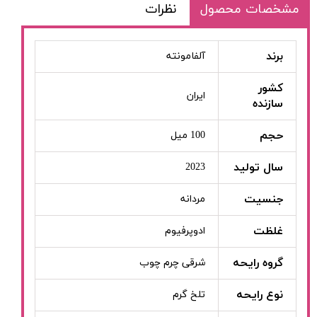
مشخصات محصول
نظرات
برند
آلفامونته
کشور
ایران
سازنده
حجم
100 میل
سال تولید
2023
جنسیت
مردانه
غلظت
ادوپرفیوم
گروه رایحه
شرقی چرم چوب
نوع رایحه
تلخ گرم