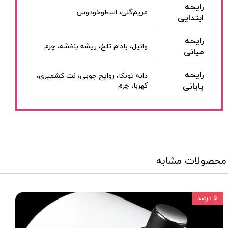
رایحه
مریم‌گلی، اسطوخودوس
ابتدایی
رایحه
وانیل، بادام تلخ، ریشه بنفشه، چرم
میانی
رایحه
دانه تونکا، روایح چوبی، نت کشمیری،
پایانی
کهربا، چرم
محصولات مشابه
۵ درصد