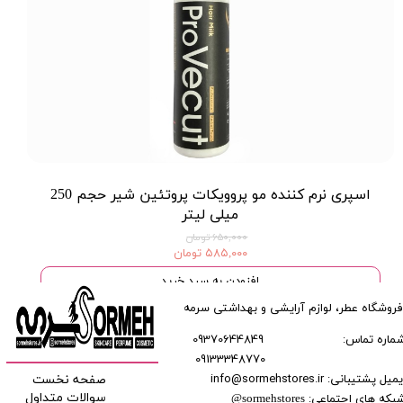
اسپری نرم کننده مو پروویکات پروتئین شیر حجم 250
میلی لیتر
۶۵۰,۰۰۰ تومان
۵۸۵,۰۰۰ تومان
افزودن به سبد خرید
فروشگاه عطر، لوازم آرایشی و بهداشتی سرمه
ماره تماس:
09370644849
09133348770
​​​​​​
میل پشتیبانی: info@sormehstores.ir
صفحه نخست
بکه های اجتماعی:
سوالات متداول
@
sormehstores