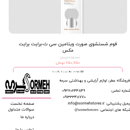
فوم شستشوی صورت ویتامین سی ث-برایت برایت
مکس
۶۸۵,۰۰۰ تومان
۶۵۰,۷۵۰ تومان
افزودن به سبد خرید
فروشگاه عطر، لوازم آرایشی و بهداشتی سرمه
ماره تماس:
09370644849
09133348770
​​​​​​
میل پشتیبانی: info@sormehstores.ir
صفحه نخست
بکه های اجتماعی:
سوالات متداول
@
sormehstores
درباره ما