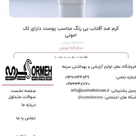
کرم ضد آفتاب بی رنگ مناسب پوست داراى لک
امونی
۹۵۰,۰۰۰ تومان
۹۰۲,۵۰۰ تومان
افزودن به سبد خرید
فروشگاه عطر، لوازم آرایشی و بهداشتی سرمه
ماره تماس:
09370644849
09133348770
​​​​​​
میل پشتیبانی: info@sormehstores.ir
صفحه نخست
بکه های اجتماعی:
سوالات متداول
@
sormehstores
درباره ما
تماس با ما