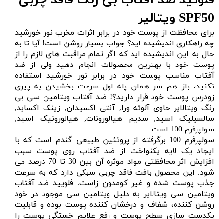
فلوئید ضد آفتاب بی رنگ فاقد چربی
SPF50 ویتالیر
برای محافظت از پوست خود در برابر اثرات مخرب نور خورشید
چه راهکاری اندیشیده اید؟ جواب بسیار روشن است! آیا تا به
حال به این اندیشیده اید که اگر تمام مراقبت های لازم را از
پوست خود با بهترین محصولات انجام دهید ولی از ضد
آفتاب مناسب پوست خود در برابر نور خورشید استفاده
نکنید، باز هم سر همان پله اول سرعت بخشیدن به پیری
زودرس پوست خود قرار دارید؟! ضد آفتاب ویتامین سی بی
رنگ ویتالایر حاوی آلوئه ورا, آنتی اکسیدان, زینک اکساید,
سالسیلیک اسید, سدیم هیالورونات, هیالورونیک اسید,
سولپرفرم 100 است.
سولپرفرم 100 برگرفته از پروتئین طبیعی گندم است که با
ایجاد یک لایه یکنواخت از ضد آفتاب روی پوست سبب
افزایش اثر محافظتی مواد موثره آن بین 30 تا 70 درصد می
شود. این محصول بافت فاقد چربی سبکی دارد که به سرعت
جذب پوست شده و غیر کومدون زاست. فلویید ضد آفتاب
ویتامین سی ویتالایر به دلیل ویتامین سی موجود در خود
روشن کننده، شفاف و درخشان کننده پوست بوده و قابلیت
یکدست سازی سطح پوست و رفع علایم خستگی پوست را