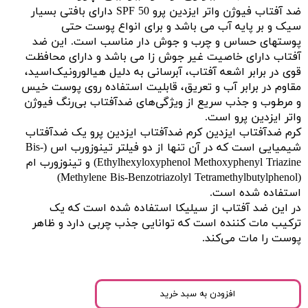
ضد آفتاب فیوژن واتر ایزدین پرو SPF 50 دارای بافتی بسیار
سیک و بر پایه آب می باشد و برای انواع پوست حتی
پوستهای حساس و چرب و جوش دار مناسب است. این ضد
آفتاب دارای خاصیت غیر جوش زا می باشد و دارای محافظت
قوی در برابر اشعه آفتاب، آبرسانی به دلیل هیالورونیک‌اسید،
مقاوم در برابر آب و تعریق، قابلیت استفاده روی پوست خیس
و مرطوب و جذب سریع از ویژگی‌های ضدآفتاب بی‌رنگ فیوژن
واتر ایزدین پرو است.
کرم ضدآفتاب ایزدین کرم ضدآفتاب ایزدین پرو یک ضدآفتاب
شیمیایی است که در آن تنها از دو فیلتر تینوزورب‌ اس (Bis-
Ethylhexyloxyphenol Methoxyphenyl Triazine) و تینوزورب ام
(Methylene Bis-Benzotriazolyl Tetramethylbutylphenol)
استفاده شده است.
در این ضد آفتاب از سیلیکا استفاده شده است که یک
ترکیب مات کننده است که توانایی جذب چربی دارد و ظاهر
پوست را مات می‌کند.
افزودن به سبد خرید