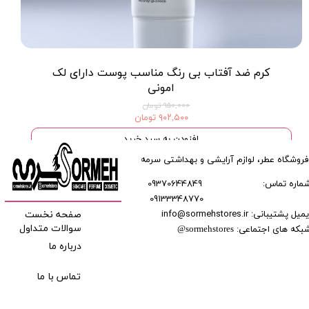
کرم ضد آفتاب بی رنگ مناسب پوست داراى لک
امونی
۹۵۰,۰۰۰ تومان
۹۰۲,۵۰۰ تومان
افزودن به سبد خرید
فروشگاه عطر، لوازم آرایشی و بهداشتی سرمه
ماره تماس:
09370644849
09133348770
​​​​​​
میل پشتیبانی: info@sormehstores.ir
صفحه نخست
بکه های اجتماعی:
سوالات متداول
@
sormehstores
درباره ما
تماس با ما