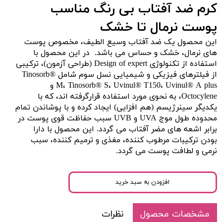
کرم ضد آفتاب بی رنگ مناسب
پوست نرمال تا خشک
این محصول یک ضد آفتاب وسیع الطیف، مخصوص پوست
های نرمال، خشک و حساس می باشد. در این محصول با
استفاده از تکنولوژی Design of expert (طراحی آزمون)، ترکیبی
از فیلترهای فیزیکی و شیمیایی نسل سوم شامل Tinosorb®
M، Tinosorb® S، Uvinul® T150، Uvinul® A plus و
Octocylene، به نحوی مورد استفاده قرارگرفته اند، که با
یکدیگر سینرژیسم (هم افزایی) ایجاد کرده و با پوشاندن تمام
محدوده طول موج UVA و UVB سبب حفاظت قوی پوست در
برابر اشعه های مضر آفتاب می گردد. این محصول با دارا
بودن ترکیبات مرطوب کننده، مغذی و ترمیم کننده، سبب
نرمی و لطافت پوست می گردد.
افزودن به سبد خرید
مشخصات محصول
نظرات