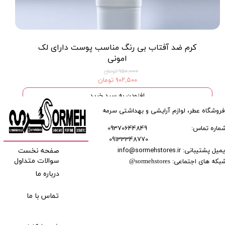
کرم ضد آفتاب بی رنگ مناسب پوست داراى لک
امونی
۹۵۰,۰۰۰ تومان
۹۰۲,۵۰۰ تومان
افزودن به سبد خرید
فروشگاه عطر، لوازم آرایشی و بهداشتی سرمه
ماره تماس:
09370644849
09133348770
​​​​​​
میل پشتیبانی: info@sormehstores.ir
صفحه نخست
بکه های اجتماعی:
سوالات متداول
@
sormehstores
درباره ما
تماس با ما