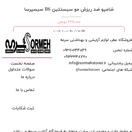
شامپو ضد ریزش مو سیستئین B6 سیسپرسا
۶۶۰,۰۰۰ تومان
۶۲۷,۰۰۰ تومان
افزودن به سبد خرید
فروشگاه عطر، لوازم آرایشی و بهداشتی سرمه
ماره تماس:
09370644849
09133348770
​​​​​​
میل پشتیبانی: info@sormehstores.ir
صفحه نخست
بکه های اجتماعی:
سوالات متداول
@
sormehstores
درباره ما
تماس با ما
ثبت شکایات
م حقوق مادی و معنوی این سایت متعلق به فروشگاه آنلاین سرمه می باشد.