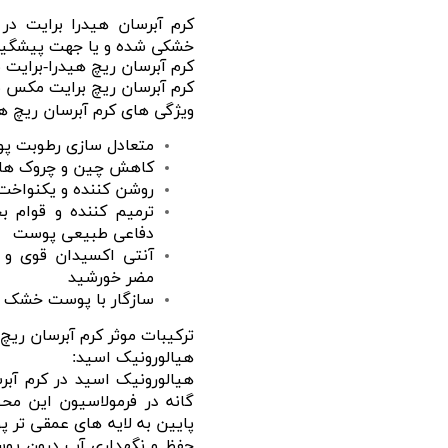
کرم آبرسان هیدرا برایت د
خشکی شده و یا جهت پیشگیری
کرم آبرسان ریچ هیدرا-برای
کرم آبرسان ریچ برایت مکس
ویژگی های کرم آبرسان ریچ ه
متعادل سازی رطوبت پو
کاهش چین و چروک های
روشن کننده و یکنواخت
ترمیم کننده و قوام 
دفاعی طبیعی پوست
آنتی اکسیدان قوی و 
مضر خورشید
سازگار با پوست خشک و 
ترکیبات موثر کرم آبرسان ریچ
هیالورونیک اسید:
هیالورونیک اسید در کرم آ
گانه در فرمولاسیون این محص
پایین به لایه های عمقی تر 
حفظ و نگهداری آب درون پوست