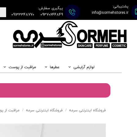
پشتیبانی:
پیگیری سفارش:
info@sormehstores.ir
09133348770
09370644849
لوازم آرایشی
عطرها
مراقبت از پوست
فروشگاه اینترنتی سرمه
فروشگاه اینترنتی سرمه
مراقبت از پ