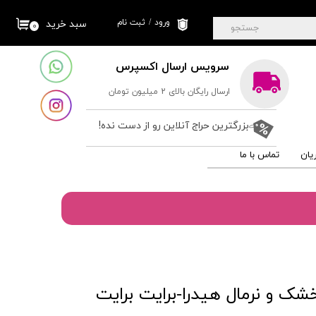
ورود
/
ثبت نام
سبد خرید
۰
جستجو
حساب کاربری من
سرویس ارسال اکسپرس
تغییر گذر واژه
ارسال رایگان بالای 2 میلیون تومان
سفارشات
خروج از حساب
بزرگترین حراج آنلاین رو از دست نده!
کاربری
یان
تماس با ما
ک و نرمال هیدرا-برایت برایت