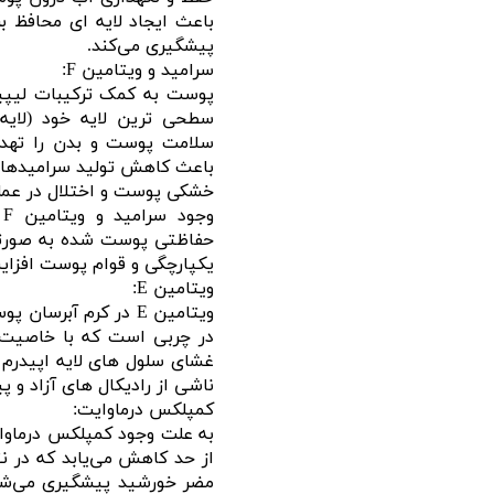
باعث ایجاد لایه ای محافظ 
پیشگیری می‌کند.
سرامید و ویتامین F:
پوست به کمک ترکیبات لیپید
سطحی ترین لایه خود (لایه
سلامت پوست و بدن را تهدید
باعث کاهش تولید سرامیدها د
خشکی پوست و اختلال در عمل
و
حفاظتی پوست شده به صورتی 
یکپارچگی و قوام پوست افزایش
ویتامین E:
ویتامین E در کرم آ
در چربی است که با خاصیت 
غشای سلول های لایه اپیدرم
ناشی از رادیکال های آزاد و پیری زود
کمپلکس درماوایت:
به علت وجود کمپلکس درماوا
از حد کاهش می‌یابد که در ن
مضر خورشید پیشگیری می‌ش