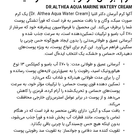
DR.ALTHEA AQUA MARIN
E WATERY
CREAM
آکوا کرم آبرسان دکتر التیا (Dr. Althea Aqua Water Cream) یک کرم
صورت سبک، وگان و با بافت منحصر به فرد است که فوراً تشنگی پوست
شما را برطرف می‌کند. این محصول با فرمولاسیون پیشرفته خود که سرشار از
۷۰٪ آب بامبو و ترکیبات تسکین‌دهنده است، به سرعت جذب شده و
آبرسانی عمیق و طولانی‌مدتی را بدون ایجاد هیچ‌گونه حس چربی یا
سنگینی فراهم می‌آورد. این کرم برای انواع پوست، به ویژه پوست‌های
دهیدراته، حساس و خشک، یک انتخاب ایده‌آل است.
آبرسانی عمیق و طولانی مدت: با ۷۰٪ آب بامبو و کمپلکس ۱۳ نوع
هیالورونیک اسید، رطوبت را به عمیق‌ترین لایه‌های پوست رسانده و
آن را برای مدت طولانی هیدراته و شاداب نگه می‌دارد.
تسکین دهنده قوی پوست حساس: با ترکیبات مؤثر خود، به سرعت
پوست‌های حساس و تحریک‌شده را آرام کرده، قرمزی را کاهش
می‌دهد و از پوست در برابر عوامل استرس‌زای خارجی محافظت
می‌کند.
بافت سبک و آبکی: دارای بافتی منحصر به فرد است که در هنگام
تماس با پوست، مانند قطرات آب پخش شده و فوراً جذب می‌شود،
بدون اینکه هیچ حس چسبندگی یا چربی باقی بگذارد.
تقویت کننده سد دفاعی و جوانساز: به تقویت سد رطوبتی پوست