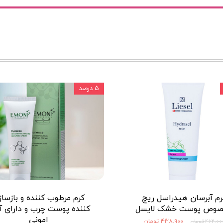
۵ درصد
رم آبرسان هیدراسل ریچ
کرم مرطوب کننده و بازساز
وص پوست خشک لایسل
کننده پوست چرب و داراى آ
امونی
۴۳۸,۹۰۰ تومان
۴۶۲,۰ تومان