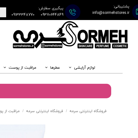
پشتیبانی:
پیگیری سفارش:
info@sormehstores.ir
09133348770
09370644849
لوازم آرایشی
عطرها
مراقبت از پوست
فروشگاه اینترنتی سرمه
فروشگاه اینترنتی سرمه
مراقبت از پ