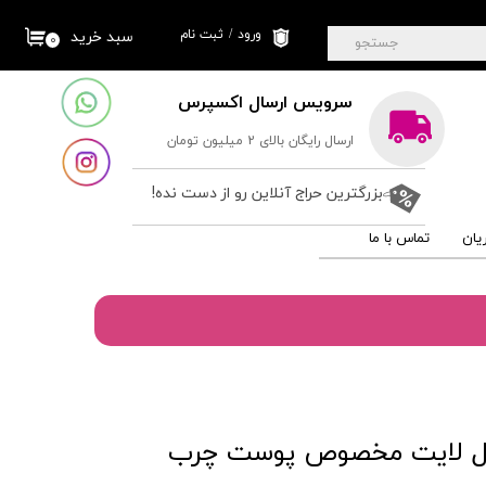
ورود
/
ثبت نام
سبد خرید
۰
جستجو
حساب کاربری من
سرویس ارسال اکسپرس
تغییر گذر واژه
ارسال رایگان بالای 2 میلیون تومان
سفارشات
خروج از حساب
بزرگترین حراج آنلاین رو از دست نده!
کاربری
یان
تماس با ما
سل لایت مخصوص پوست چرب