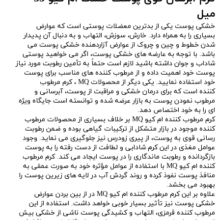
میل
خشکی پوست یکی از بدترین معضلات پوستی است که عوارض
بسیاری را به همراه دارد. خارش، سوزش، التهاب و به دنبال آن پدیدار
شدن خطوط و چین و چروک از عوارض آزاردهنده خشکی پوست می
باشد. با توجه به عارضه های خشکی پوست، اگر می خواهید پوستی
شاداب و جوان داشته باشید لازم است حتماً به تأمین رطوبت مورد نیاز
پوست خود اهمیت داده و از مرطوب کننده های مناسب برای پوست
خود استفاده نمایید. یکی دیگر از محصولات MQ ، کرم مرطوب
کننده است که برای درمان خشکی و مراقبت از پوست، آبرسانی و
مرطوب نمودن پوست به بازار عرضه شده و توانسته است جایگاه ویژه
ای را به خود اختصاص دهد.
کرم مرطوب کننده ام کیو MQ بر خلاف بسیاری از محصولات مرطوب
کننده موجود در بازار متشکل از ترکیبات گیاهی بوده و ضمن رطوبت
رسانی قوی به پوست، از پیری زودرس نیز جلوگیری می نماید. وجود
عوامل مغذی در این کرم شادابی و لطافت از دست رفته را به پوست
بازگردانده و رطوبت ماندگاری را در پوست ایجاد می کند. کرم مرطوب
کننده ام کیو MQ با استفاده از عوامل مؤثره خود به صورت عمقی به
منافذ پوست نفوذ کرده و روند گردش آب در لایه های زیرین پوست را
بهبود می بخشد.
علاوه بر این کرم مرطوب کننده ام کیو MQ در از بین بردن عوارض
خشکی پوست نیز تأثیر بسیار خوبی خواهد داشت. استفاده از این
مرطوب کننده قرمزی، التهاب و کشیدگی پوست ناشی از خشکی بیش