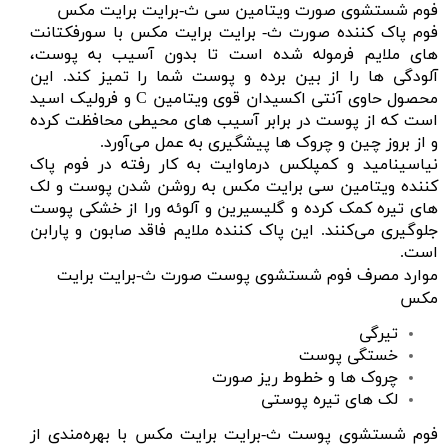
فوم شستشوی صورت ویتامین سی ث-برایت برایت مکس
فوم پاک کننده صورت ث- برایت برایت مکس با سورفکتانت
هاى ملایم فرموله شده است تا بدون آسیب به پوست،
آلودگى ها را از بین برده و پوست شما را تمیز کند. این
محصول حاوى آنتى اکسیدان قوى ویتامین C و فرولیک اسید
است که از پوست در برابر آسیب های محیطی محافظت کرده
و از بروز چین و چروک ها پیشگیری به عمل می‌آورد.
نیاسینامید و کمپلکس درماوایت به کار رفته در فوم پاک
کننده ویتامین سی برایت مکس به روشن شدن پوست و لک
های تیره کمک کرده و گلیسیرین و آلوئه ورا از خشکى پوست
جلوگیرى می‌کنند. این پاک کننده ملایم فاقد صابون و پارابن
است.
موارد مصرف فوم شستشوی پوست صورت ث-برایت برایت
مکس
تیرگی
خستگی پوست
چروک ها و خطوط ریز صورت
لک های تیره پوستی
فوم شستشوی پوست ث-برایت برایت مکس با بهره‌مندی از