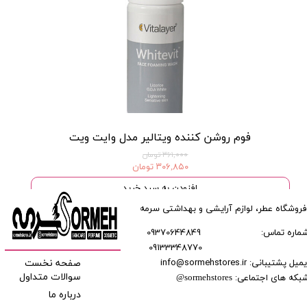
فوم روشن کننده ویتالیر مدل وایت ویت
۳۶۱,۰۰۰ تومان
۳۰۶,۸۵۰ تومان
افزودن به سبد خرید
فروشگاه عطر، لوازم آرایشی و بهداشتی سرمه
ماره تماس:
09370644849
09133348770
​​​​​​
میل پشتیبانی: info@sormehstores.ir
صفحه نخست
بکه های اجتماعی:
سوالات متداول
@
sormehstores
درباره ما