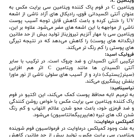
ویتامین
C:
ویتامین C در فوم پاک کننده ویتامین سی برایت مکس به
عنوان آنتی اکسیدانی قوی، رادیکال های آزاد ناشی از اشعه
UV را خنثی کرده و باعث کاهش قابل توجه آسیب پوست
ناشی از مواجهه با این اشعه های مضر می‌شود. علاوه بر این،
ویتامین سی با مهار آنزیم تیروزیناز تولید بیش از حد ملانین
(رنگدانه های پوست) را کاهش می‌دهد که در نتیجه تیرگی
های پوستی را کم رنگ تر می‌کند.
فرولیک اسید
:
ترکیبى آنتى اکسیدان و ضد چروک است. در ترکیب با سایر
آنتى اکسیدان ها مانند ویتامین C اثر هم افزایى
(سینرژیستیک) دارد و از آسیب هاى سلولى ناشى از نور ماورا
بنفش پیشگیرى مى‌کند.
نیاسینامید
:
به ترمیم لایه محافظ پوست کمک می‌کند، این اکتیو در فوم
پاک کننده ویتامین سی برایت مکس با خواص روشن کنندگی
و ضد قرمزی خود، باعث محو شدن علائم التهاب و کم رنگ
شدن لک های تیره (هایپرپیگمانتاسیون) می‌شود.
کمپلکس درماوایت
:
به علت وجود کمپلکس درماوایت در فرمولاسیون فوم شوینده
ویتامین سی برایت مکس، تولید بیش از حد ملانین کاهش