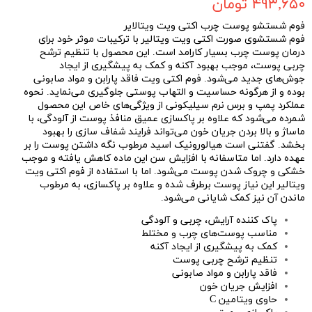
۴۹۳,۶۵۰ تومان
فوم شستشو پوست چرب اکتی ویت ویتالایر
فوم شستشوی صورت اکتی ویت ویتالیر با ترکیبات موثر خود برای
درمان پوست چرب بسیار کارامد است. این محصول با تنظیم ترشح
چربی پوست، موجب بهبود آکنه و کمک به پیشگیری از ایجاد
جوش‌های جدید می‌شود. فوم اکتی ویت فاقد پارابن و مواد صابونی
بوده و از هرگونه حساسیت و التهاب پوستی جلوگیری می‌نماید. نحوه
عملکرد پمپ و برس نرم سیلیکونی از ویژگی‌های خاص این محصول
شمرده می‌شود که علاوه بر پاکسازی عمیق منافذ پوست از آلودگی، با
ماساژ و بالا بردن جریان خون می‌تواند فرایند شفاف سازی را بهبود
بخشد. گفتنی است هیالورونیک اسید مرطوب نگه داشتن پوست را بر
عهده دارد. اما متاسفانه با افزایش سن این ماده کاهش یافته و موجب
خشکی و چروک شدن پوست می‌شود. اما با استفاده از فوم اکتی ویت
ویتالیر این نیاز پوست برطرف شده و علاوه بر پاکسازی، به مرطوب
ماندن آن نیز کمک شایانی می‌شود.
پاک کننده آرایش، چربی و آلودگی
مناسب پوست‌های چرب و مختلط
کمک به پیشگیری از ایجاد آکنه
تنظیم ترشح چربی پوست
فاقد پارابن و مواد صابونی
افزایش جریان خون
حاوی ویتامین C