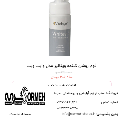
فوم روشن کننده ویتالیر مدل وایت ویت
۳۶۱,۰۰۰ تومان
۳۰۶,۸۵۰ تومان
افزودن به سبد خرید
فروشگاه عطر، لوازم آرایشی و بهداشتی سرمه
ماره تماس:
09370644849
09133348770
​​​​​​
میل پشتیبانی: info@sormehstores.ir
صفحه نخست