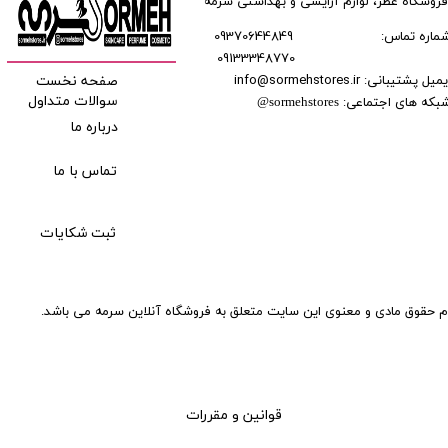
فروشگاه عطر، لوازم آرایشی و بهداشتی سرمه
ماره تماس:
09370644849
09133348770
​​​​​​
میل پشتیبانی: info@sormehstores.ir
صفحه نخست
بکه های اجتماعی:
سوالات متداول
@
sormehstores
درباره ما
تماس با ما
ثبت شکایات
م حقوق مادی و معنوی این سایت متعلق به فروشگاه آنلاین سرمه می باشد.
قوانین و مقررات