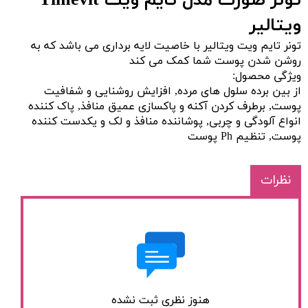
تونر صورت مدل تایم ویت Timevit
ویتالیر
تونر تایم ویت ویتالیر با خاصیت لایه برداری می باشد که به
روشن شدن پوست شما کمک می کند
ویژگی محصول:
از بین برده سلول های مرده, افزایش روشنایی و شفافیت
پوست, برطرف کردن آکنه و پاکسازی عمیق منافذ, پاک کننده
انواع آلودگی و چربی, پوشاننده منافذ و لک و یکدست کننده
پوست, تنظیم Ph پوست
نظرات
هنوز نظری ثبت نشده